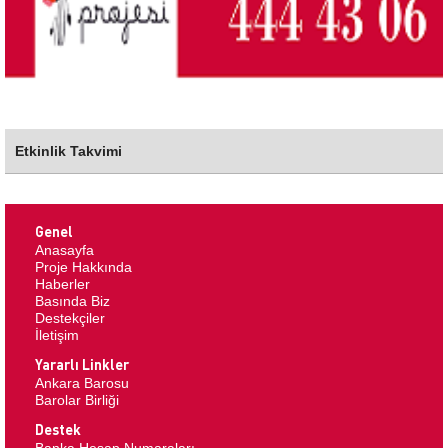
Etkinlik Takvimi
Genel
Anasayfa
Proje Hakkında
Haberler
Basında Biz
Destekçiler
İletişim
Yararlı Linkler
Ankara Barosu
Barolar Birliği
Destek
Banka Hesap Numaraları